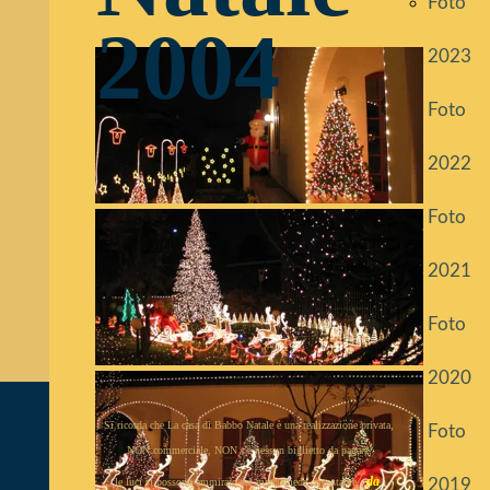
Foto
2004
2023
Foto
2022
Foto
2021
Foto
2020
Si ricorda che La casa di Babbo Natale è una realizzazione privata,
Foto
NON commerciale, NON c'è nessun biglietto da pagare,
da
le luci si possono ammirare dal marciapiede circostante,
2019