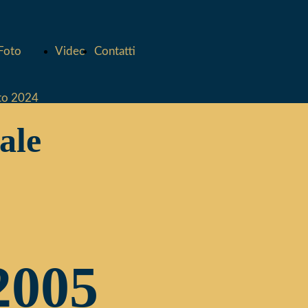
 Foto
Video
Contatti
to 2024
ale
to 2023
to 2022
to 2021
2005
to 2020