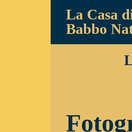
La Casa d
Babbo Nat
L
Fotogr