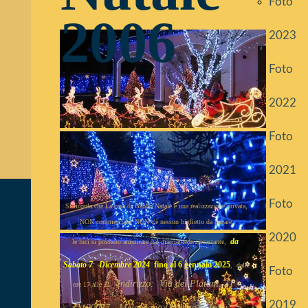
Foto
2006
2023
Foto
2022
Foto
2021
Foto
Si ricorda che La casa di Babbo Natale è una realizzazione privata,
NON commerciale, NON c'è nessun biglietto da pagare,
2020
da
le luci si possono ammirare dal marciapiede circostante,
Sabato 7 Dicembre 2024
fino al 6 gennaio 2025
, dalle
Foto
Indirizzo: Via dei Platani, 31 -
ore 17 alle 21
2019
20077 - Melegnano (Milano) - Italy