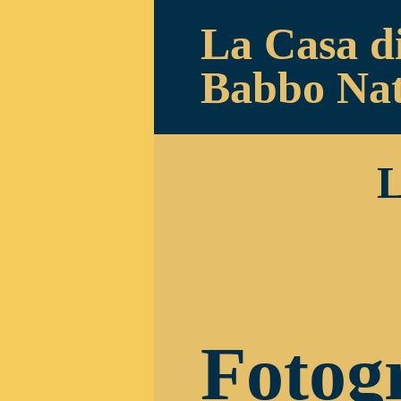
La Casa d
Babbo Nat
L
Fotogr